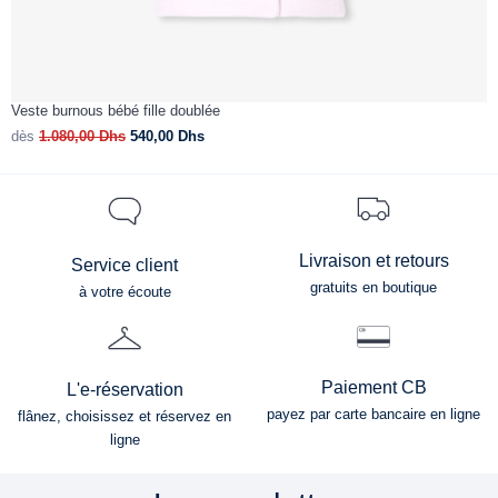
Veste burnous bébé fille doublée
D
dès
1.080,00
Dhs
540,00
Dhs
d
Livraison et retours
Service client
gratuits en boutique
à votre écoute
Paiement CB
L'e-réservation
payez par carte bancaire en ligne
flânez, choisissez et réservez en
ligne