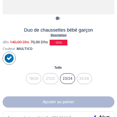
Duo de chaussettes bébé garçon
Description
dès
140,00
Dhs
70,00
Dhs
-50%
Couleur :
MULTICO
Taille
19/20
21/22
23/24
25/26
Ajouter au panier