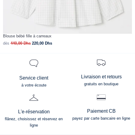
Blouse bébé fille à carreaux
C
dès
440,00
Dhs
220,00
Dhs
d
Livraison et retours
Service client
gratuits en boutique
à votre écoute
Paiement CB
L'e-réservation
payez par carte bancaire en ligne
flânez, choisissez et réservez en
ligne