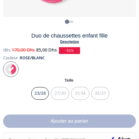
Duo de chaussettes enfant fille
Description
dès
170,00
Dhs
85,00
Dhs
-50%
Couleur :
ROSE/BLANC
Taille
23/26
27/30
31/34
35/37
Ajouter au panier