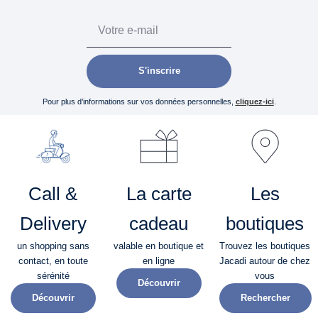
Email
S'inscrire
Pour plus d’informations sur vos données personnelles,
cliquez-ici
.
Call &
La carte
Les
Delivery
cadeau
boutiques
un shopping sans
valable en boutique et
Trouvez les boutiques
contact, en toute
en ligne
Jacadi autour de chez
sérénité​
vous
Découvrir
Découvrir
Rechercher