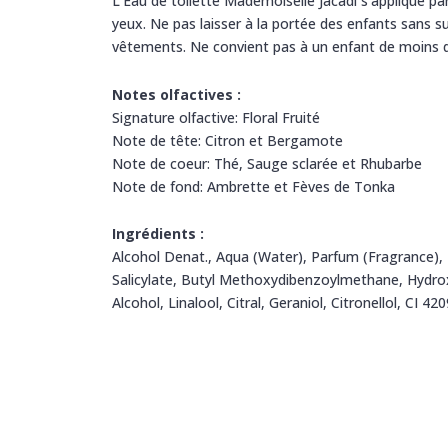
L’Eau de toilette Mademoiselle Jacadi s’applique par
yeux. Ne pas laisser à la portée des enfants sans 
vêtements. Ne convient pas à un enfant de moins 
Notes olfactives :
Signature olfactive: Floral Fruité
Note de tête: Citron et Bergamote
Note de coeur: Thé, Sauge sclarée et Rhubarbe
Note de fond: Ambrette et Fèves de Tonka
Ingrédients :
Alcohol Denat., Aqua (Water), Parfum (Fragrance),
Salicylate, Butyl Methoxydibenzoylmethane, Hydrox
Alcohol, Linalool, Citral, Geraniol, Citronellol, CI 420