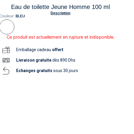
soins
Eau de toilette Jeune Homme 100 ml
as
yage
iels
Nouvelle collection
aissance
Description
soins
Couleur :
BLEU
as
yage
aissance
Ce produit est actuellement en rupture et indisponible.
Emballage cadeau
offert
Livraison
gratuite
dès 890 Dhs
Echanges gratuits
sous 30 jours
au
au