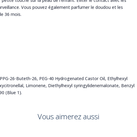
 petite touche sur la peau de l’enfant. Éviter le contact avec les
surveillance. Vous pouvez également parfumer le doudou et les
de 36 mois.
 PPG-26-Buteth-26, PEG-40 Hydrogenated Castor Oil, Ethylhexyl
ycitronellal, Limonene, Diethylhexyl syringylidenemalonate, Benzyl
90 (Blue 1).
Vous aimerez aussi