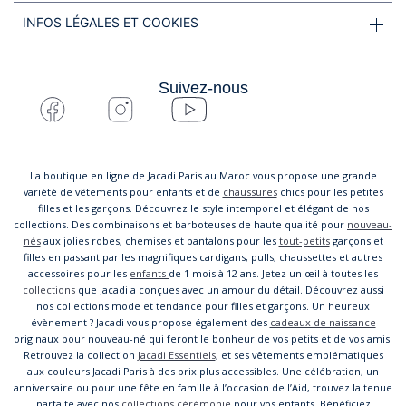
INFOS LÉGALES ET COOKIES
Suivez-nous
La boutique en ligne de Jacadi Paris au Maroc vous propose une grande
variété de vêtements pour enfants et de
chaussures
chics pour les petites
filles et les garçons. Découvrez le style intemporel et élégant de nos
collections. Des combinaisons et barboteuses de haute qualité pour
nouveau-
nés
aux jolies robes, chemises et pantalons pour les
tout-petits
garçons et
filles en passant par les magnifiques cardigans, pulls, chaussettes et autres
accessoires pour les
enfants
de 1 mois à 12 ans. Jetez un œil à toutes les
collections
que Jacadi a conçues avec un amour du détail. Découvrez aussi
nos collections mode et tendance pour filles et garçons. Un heureux
évènement ? Jacadi vous propose également des
cadeaux de naissance
originaux pour nouveau-né qui feront le bonheur de vos petits et de vos amis.
Retrouvez la collection
Jacadi Essentiels
, et ses vêtements emblématiques
aux couleurs Jacadi Paris à des prix plus accessibles. Une célébration, un
anniversaire ou pour une fête en famille à l’occasion de l’Aid, trouvez la tenue
parfaite avec nos
collections cérémonie
pour vos enfants. Bénéficiez