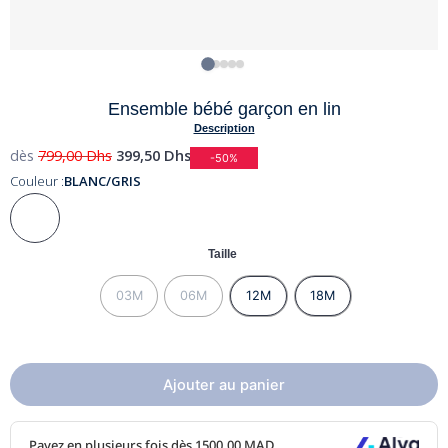
Ensemble bébé garçon en lin
Description
dès
799,00
Dhs
399,50
Dhs
-50%
Couleur :
BLANC/GRIS
Taille
03M
06M
12M
18M
Ajouter au panier