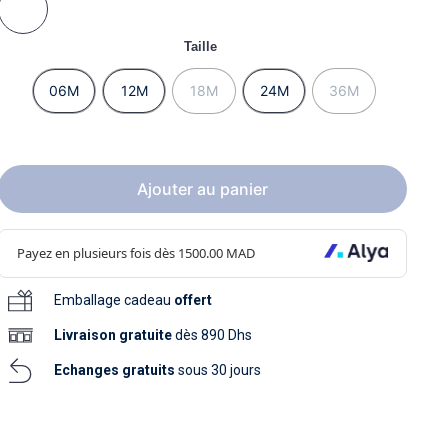
soins
as
yage
iels
Nouvelle collection
aissance
Taille
soins
as
yage
aissance
06M
12M
18M
24M
36M
Ajouter au panier
au
Emballage cadeau
offert
au
Livraison
gratuite
dès 890 Dhs
Echanges gratuits
sous 30 jours