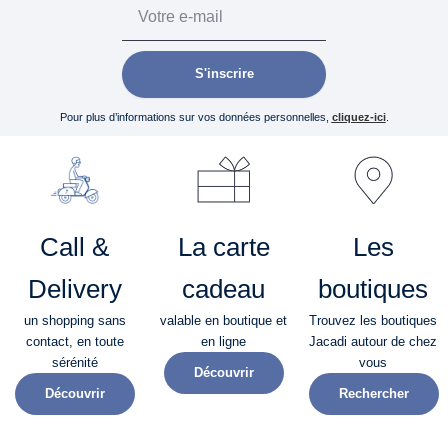
Email
S'inscrire
Pour plus d’informations sur vos données personnelles,
cliquez-ici
.
Call &
La carte
Les
Delivery
cadeau
boutiques
un shopping sans
valable en boutique et
Trouvez les boutiques
contact, en toute
en ligne
Jacadi autour de chez
sérénité​
vous
Découvrir
Découvrir
Rechercher