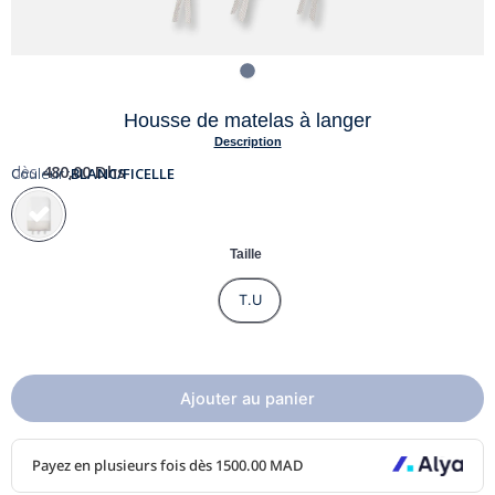
Housse de matelas à langer
Description
dès
480,00
Dhs
Couleur :
BLANC/FICELLE
Taille
T.U
Ajouter au panier