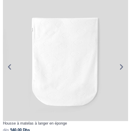
Housse à matelas à langer en éponge
D
dès
540,00
Dhs
d