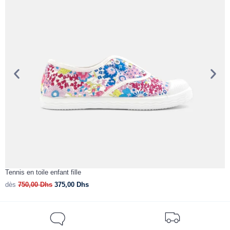
Tennis en toile enfant fille
R
dès
750,00
Dhs
375,00
Dhs
d