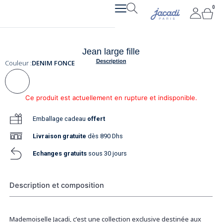
Aller
0
Pan
au
contenu
Jean large fille
Description
Couleur :
DENIM FONCE
Ce produit est actuellement en rupture et indisponible.
Emballage cadeau
offert
Livraison
gratuite
dès 890 Dhs
Echanges gratuits
sous 30 jours
Description et composition
Mademoiselle Jacadi, c’est une collection exclusive destinée aux