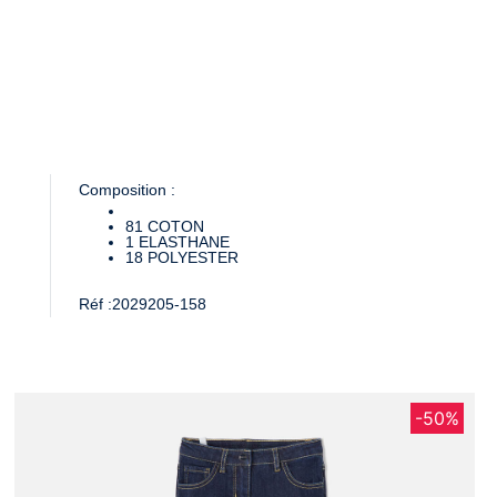
Composition :
81
COTON
1
ELASTHANE
18
POLYESTER
Réf :
2029205-158
-50%