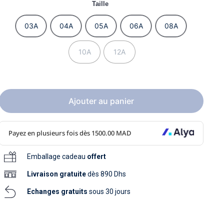
soins
Taille
as
yage
iels
Nouvelle collection
aissance
soins
03A
04A
05A
06A
08A
as
yage
aissance
10A
12A
Ajouter au panier
au
au
Emballage cadeau
offert
Livraison
gratuite
dès 890 Dhs
Echanges gratuits
sous 30 jours