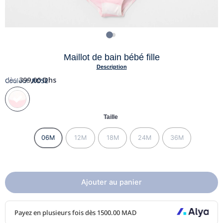
Maillot de bain bébé fille
Description
dès
399,00
Dhs
Couleur :
ROSE
Taille
06M
12M
18M
24M
36M
Ajouter au panier