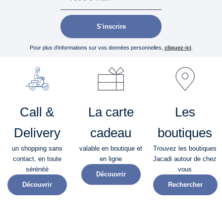
S'inscrire
Pour plus d’informations sur vos données personnelles,
cliquez-ici
.
Call &
La carte
Les
Delivery
cadeau
boutiques
un shopping sans
valable en boutique et
Trouvez les boutiques
contact, en toute
en ligne
Jacadi autour de chez
sérénité​
vous
Découvrir
Découvrir
Rechercher