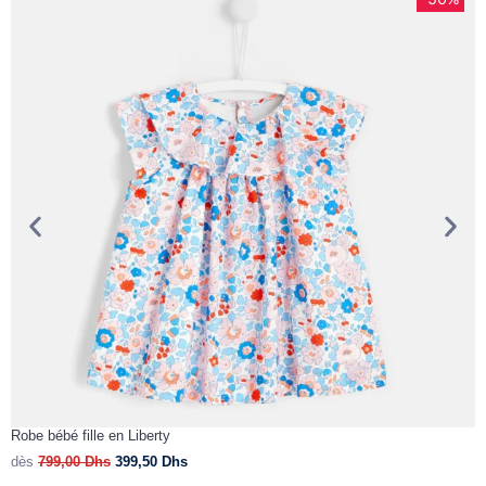
Robe bébé fille en Liberty
N
dès
799,00
Dhs
399,50
Dhs
d