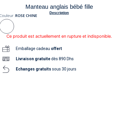
soins
Manteau anglais bébé fille
as
yage
iels
Nouvelle collection
aissance
Description
soins
Couleur :
ROSE CHINE
as
yage
aissance
Ce produit est actuellement en rupture et indisponible.
Emballage cadeau
offert
Livraison
gratuite
dès 890 Dhs
Echanges gratuits
sous 30 jours
au
au