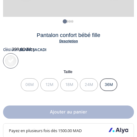
Pantalon confort bébé fille
Description
dès
399,00
Dhs
Couleur :
BLANC JACADI
Taille
06M
12M
18M
24M
36M
Ajouter au panier