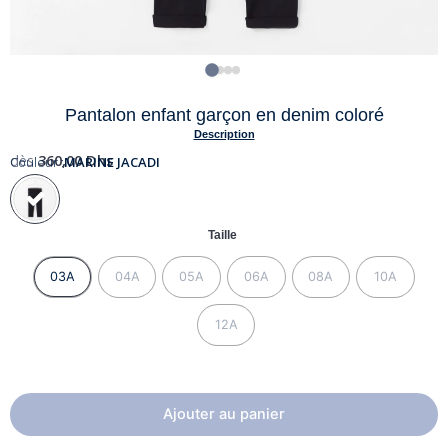
Pantalon enfant garçon en denim coloré
Description
dès
360,00
Dhs
Couleur :
MARINE JACADI
Taille
03A
04A
05A
06A
08A
10A
12A
Ajouter au panier