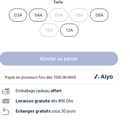
soins
Taille
as
yage
iels
Nouvelle collection
aissance
soins
03A
04A
05A
06A
08A
as
yage
aissance
10A
12A
Ajouter au panier
au
au
Emballage cadeau
offert
Livraison
gratuite
dès 890 Dhs
Echanges gratuits
sous 30 jours