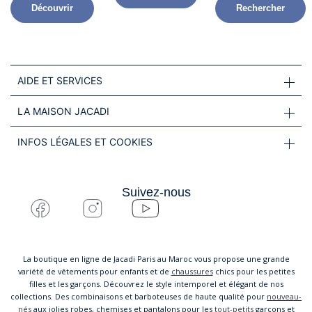
Découvrir
Rechercher
AIDE ET SERVICES
LA MAISON JACADI
INFOS LÉGALES ET COOKIES
Suivez-nous
La boutique en ligne de Jacadi Paris au Maroc vous propose une grande
variété de vêtements pour enfants et de
chaussures
chics pour les petites
filles et les garçons. Découvrez le style intemporel et élégant de nos
collections. Des combinaisons et barboteuses de haute qualité pour
nouveau-
nés
aux jolies robes, chemises et pantalons pour les
tout-petits
garçons et