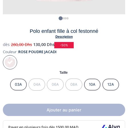
Polo enfant fille à col festonné
Description
dès
260,00
Dhs
130,00
Dhs
-50%
Couleur :
ROSE POUDRE JACADI
Taille
03A
04A
06A
08A
10A
12A
Ajouter au panier