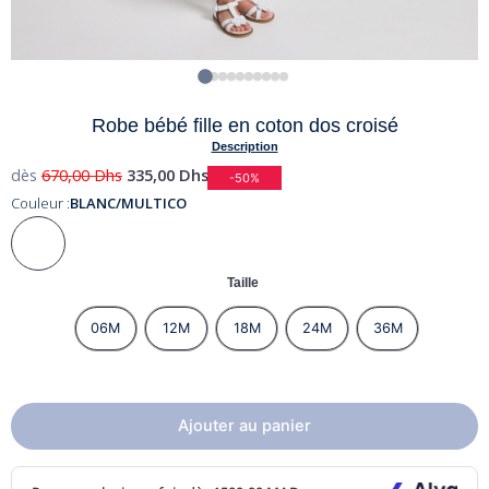
Robe bébé fille en coton dos croisé
Description
dès
670,00
Dhs
335,00
Dhs
-50%
Couleur :
BLANC/MULTICO
Taille
06M
12M
18M
24M
36M
Ajouter au panier