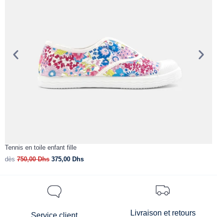
Tennis en toile enfant fille
B
dès
750,00
Dhs
375,00
Dhs
d
Livraison et retours
Service client