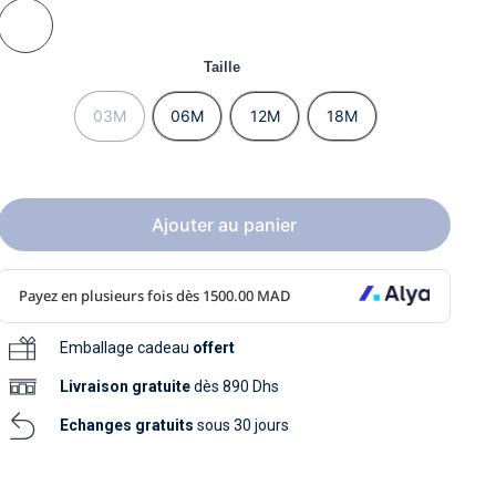
soins
as
yage
iels
Nouvelle collection
aissance
soins
Taille
as
yage
aissance
03M
06M
12M
18M
Ajouter au panier
au
au
Emballage cadeau
offert
Livraison
gratuite
dès 890 Dhs
Echanges gratuits
sous 30 jours