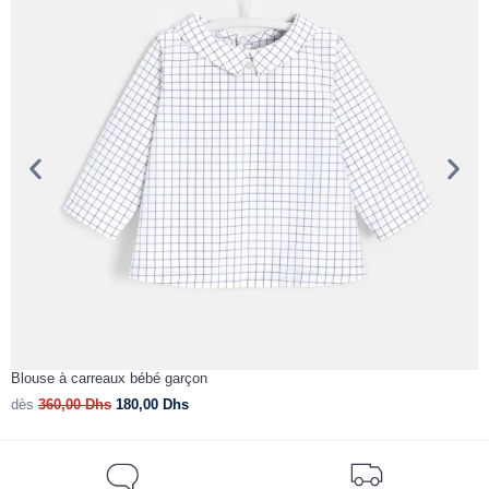
Blouse à carreaux bébé garçon
C
dès
360,00
Dhs
180,00
Dhs
d