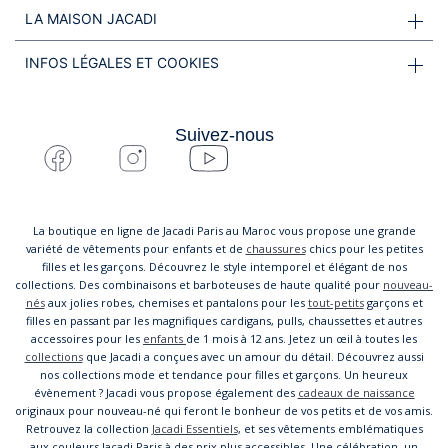
LA MAISON JACADI
INFOS LÉGALES ET COOKIES
Suivez-nous
La boutique en ligne de Jacadi Paris au Maroc vous propose une grande
variété de vêtements pour enfants et de
chaussures
chics pour les petites
filles et les garçons. Découvrez le style intemporel et élégant de nos
collections. Des combinaisons et barboteuses de haute qualité pour
nouveau-
nés
aux jolies robes, chemises et pantalons pour les
tout-petits
garçons et
filles en passant par les magnifiques cardigans, pulls, chaussettes et autres
accessoires pour les
enfants
de 1 mois à 12 ans. Jetez un œil à toutes les
collections
que Jacadi a conçues avec un amour du détail. Découvrez aussi
nos collections mode et tendance pour filles et garçons. Un heureux
évènement ? Jacadi vous propose également des
cadeaux de naissance
originaux pour nouveau-né qui feront le bonheur de vos petits et de vos amis.
Retrouvez la collection
Jacadi Essentiels
, et ses vêtements emblématiques
aux couleurs Jacadi Paris à des prix plus accessibles. Une célébration, un