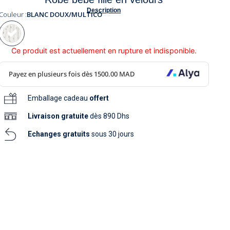
soins
Description
as
yage
iels
Couleur :
BLANC DOUX/MULTICO
Nouvelle collection
aissance
soins
as
yage
aissance
Ce produit est actuellement en rupture et indisponible.
Emballage cadeau
offert
Livraison
gratuite
dès 890 Dhs
Echanges gratuits
sous 30 jours
au
au