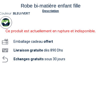
soins
Robe bi-matière enfant fille
as
yage
iels
Nouvelle collection
aissance
Description
soins
Couleur :
BLEU/VERT
as
yage
aissance
Ce produit est actuellement en rupture et indisponible.
Emballage cadeau
offert
Livraison
gratuite
dès 890 Dhs
Echanges gratuits
sous 30 jours
au
au