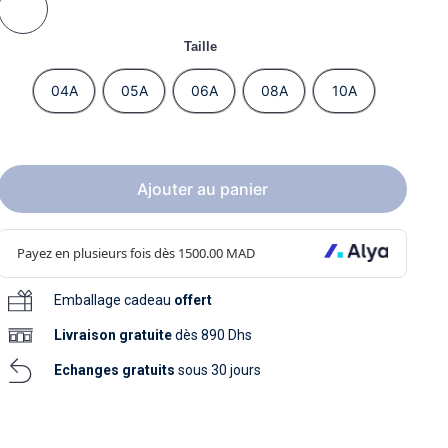
soins
as
yage
iels
Nouvelle collection
aissance
Taille
soins
as
yage
aissance
04A
05A
06A
08A
10A
Ajouter au panier
au
Emballage cadeau
offert
au
Livraison
gratuite
dès 890 Dhs
Echanges gratuits
sous 30 jours