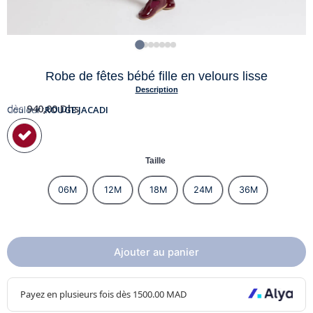
Robe de fêtes bébé fille en velours lisse
Description
dès
940,00
Dhs
Couleur :
ROUGE JACADI
Taille
06M
12M
18M
24M
36M
Ajouter au panier