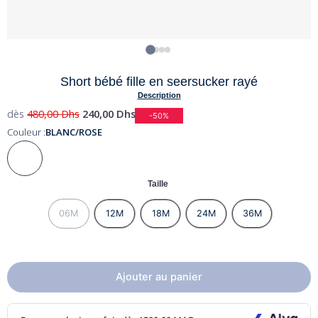
Short bébé fille en seersucker rayé
Description
dès
480,00
Dhs
240,00
Dhs
-50%
Couleur :
BLANC/ROSE
Taille
06M
12M
18M
24M
36M
Ajouter au panier