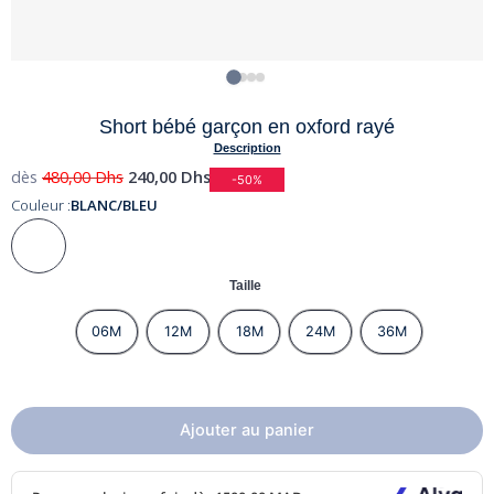
Short bébé garçon en oxford rayé
Description
dès
480,00
Dhs
240,00
Dhs
-50%
Couleur :
BLANC/BLEU
Taille
06M
12M
18M
24M
36M
Ajouter au panier