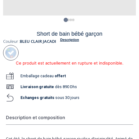
Short de bain bébé garçon
Description
Couleur :
BLEU CLAIR JACADI
Ce produit est actuellement en rupture et indisponible.
Emballage cadeau
offert
Livraison
gratuite
dès 890 Dhs
Echanges gratuits
sous 30 jours
Description et composition
Cet été, le short de bain bébé garçon rivalise d’originalité. Animé de