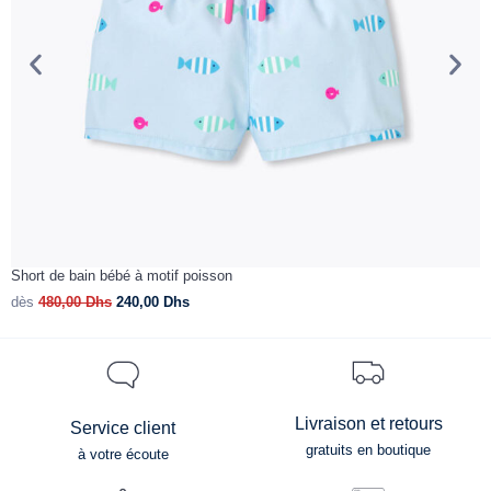
Short de bain bébé à motif poisson
S
dès
480,00
Dhs
240,00
Dhs
d
Livraison et retours
Service client
gratuits en boutique
à votre écoute