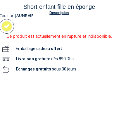
soins
Short enfant fille en éponge
as
yage
iels
Nouvelle collection
aissance
Description
soins
Couleur :
JAUNE VIF
as
yage
aissance
Ce produit est actuellement en rupture et indisponible.
Emballage cadeau
offert
Livraison
gratuite
dès 890 Dhs
Echanges gratuits
sous 30 jours
au
au