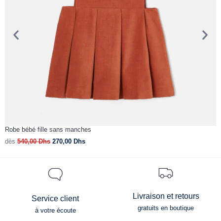
Robe bébé fille sans manches
C
dès
540,00
Dhs
270,00
Dhs
d
Livraison et retours
Service client
gratuits en boutique
à votre écoute