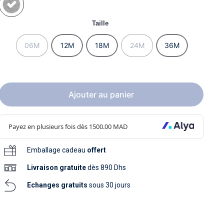
soins
as
yage
iels
Nouvelle collection
aissance
Taille
soins
as
yage
aissance
06M
12M
18M
24M
36M
Ajouter au panier
au
Emballage cadeau
offert
au
Livraison
gratuite
dès 890 Dhs
Echanges gratuits
sous 30 jours