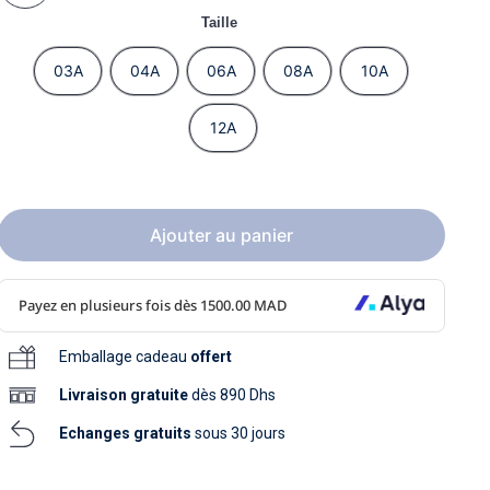
soins
Taille
as
yage
iels
Nouvelle collection
aissance
soins
03A
04A
06A
08A
10A
as
yage
aissance
12A
Ajouter au panier
au
au
Emballage cadeau
offert
Livraison
gratuite
dès 890 Dhs
Echanges gratuits
sous 30 jours