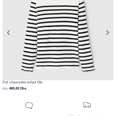
Pull chaussette enfant fille
C
dès
480,00
Dhs
d