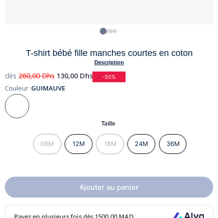
T-shirt bébé fille manches courtes en coton
Description
dès
260,00
Dhs
130,00
Dhs
-50%
Couleur :
GUIMAUVE
Taille
06M
12M
18M
24M
36M
Ajouter au panier