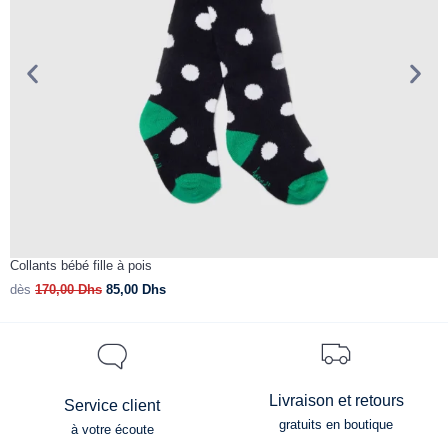
Collants bébé fille à pois
R
dès
170,00
Dhs
85,00
Dhs
d
Livraison et retours
Service client
gratuits en boutique
à votre écoute