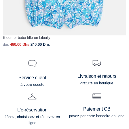
Bloomer bébé fille en Liberty
R
dès
480,00
Dhs
240,00
Dhs
d
Livraison et retours
Service client
gratuits en boutique
à votre écoute
Paiement CB
L'e-réservation
payez par carte bancaire en ligne
flânez, choisissez et réservez en
ligne