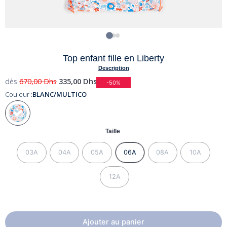
Top enfant fille en Liberty
Description
dès
670,00
Dhs
335,00
Dhs
-50%
Couleur :
BLANC/MULTICO
Taille
03A
04A
05A
06A
08A
10A
12A
Ajouter au panier