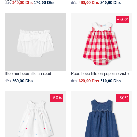
festonné
dès
340,00
Dhs
170,00
Dhs
dès
480,00
Dhs
240,00
Dhs
-50%
Bloomer bébé fille à nœud
Robe bébé fille en popeline vichy
dès
260,00
Dhs
dès
620,00
Dhs
310,00
Dhs
-50%
-50%