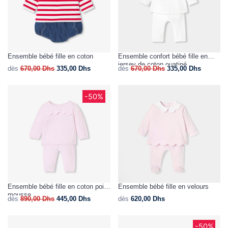
Ensemble bébé fille en coton
Ensemble confort bébé fille en
jersey de coton ouatiné
dès
670,00
Dhs
335,00
Dhs
dès
670,00
Dhs
335,00
Dhs
-50%
Ensemble bébé fille en coton point
Ensemble bébé fille en velours
mousse
dès
890,00
Dhs
445,00
Dhs
dès
620,00
Dhs
-50%