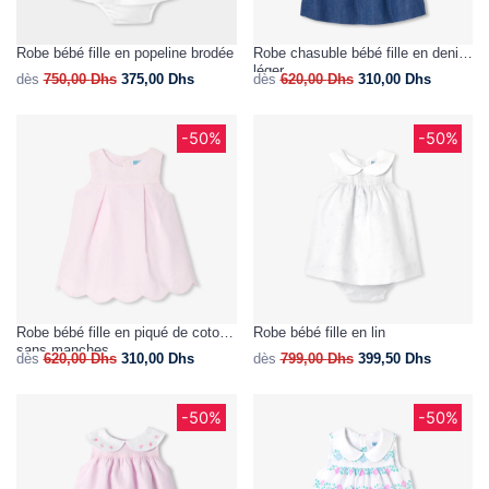
Robe bébé fille en popeline brodée
Robe chasuble bébé fille en denim
léger
dès
750,00
Dhs
375,00
Dhs
dès
620,00
Dhs
310,00
Dhs
-50%
-50%
Robe bébé fille en piqué de coton
Robe bébé fille en lin
sans manches
dès
620,00
Dhs
310,00
Dhs
dès
799,00
Dhs
399,50
Dhs
-50%
-50%