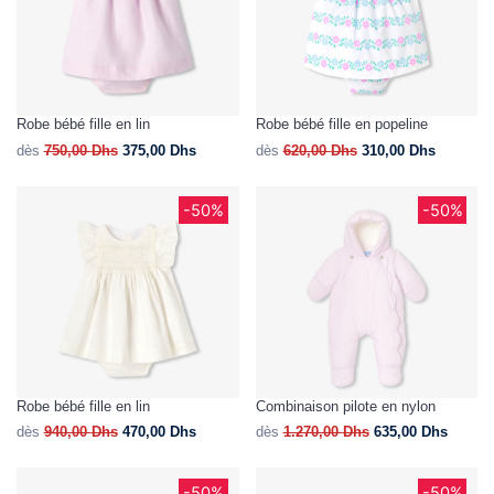
Robe bébé fille en lin
Robe bébé fille en popeline
dès
750,00
Dhs
375,00
Dhs
dès
620,00
Dhs
310,00
Dhs
-50%
-50%
Robe bébé fille en lin
Combinaison pilote en nylon
dès
940,00
Dhs
470,00
Dhs
dès
1.270,00
Dhs
635,00
Dhs
-50%
-50%