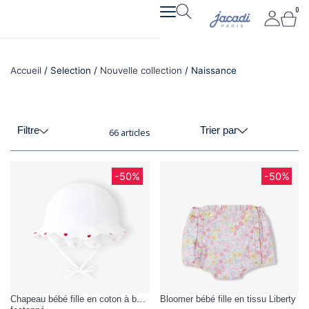
Aller
0
Pan
au
contenu
Accueil
/ Selection /
Nouvelle collection
/ Naissance
Filtre
Trier par
66 articles
Page
Page
Page
-50%
-50%
Chapeau bébé fille en coton à bord
Bloomer bébé fille en tissu Liberty