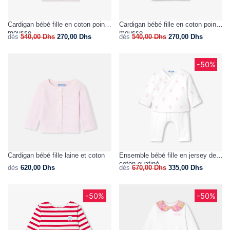
Cardigan bébé fille en coton point
Cardigan bébé fille en coton point
mousse
mousse
dès
540,00
Dhs
270,00
Dhs
dès
540,00
Dhs
270,00
Dhs
-50%
Cardigan bébé fille laine et coton
Ensemble bébé fille en jersey de
coton ouatiné
dès
620,00
Dhs
dès
670,00
Dhs
335,00
Dhs
-50%
-50%