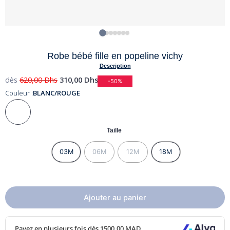
Robe bébé fille en popeline vichy
Description
dès
620,00
Dhs
310,00
Dhs
-50%
Couleur :
BLANC/ROUGE
Taille
03M
06M
12M
18M
Ajouter au panier