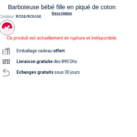
soins
Barboteuse bébé fille en piqué de coton
as
yage
iels
Nouvelle collection
aissance
Description
soins
Couleur :
ROSE/ROUGE
as
yage
aissance
Ce produit est actuellement en rupture et indisponible.
Emballage cadeau
offert
Livraison
gratuite
dès 890 Dhs
Echanges gratuits
sous 30 jours
au
au