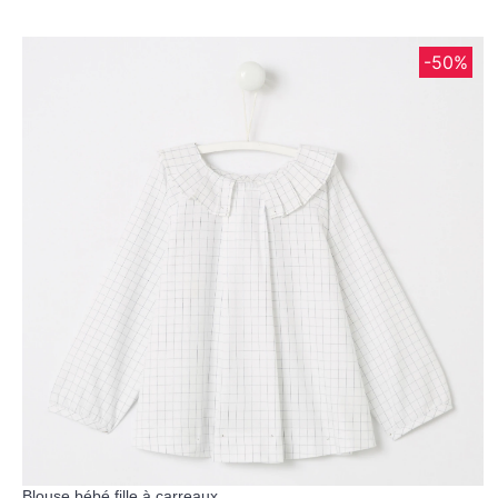
-50%
Blouse bébé fille à carreaux