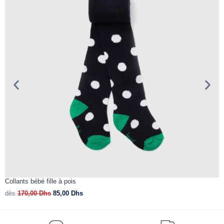
Collants bébé fille à pois
R
dès
170,00
Dhs
85,00
Dhs
d