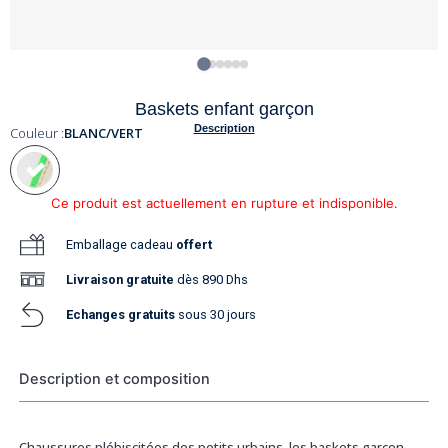
Baskets enfant garçon
Description
Couleur :
BLANC/VERT
Ce produit est actuellement en rupture et indisponible.
Emballage cadeau
offert
Livraison
gratuite
dès 890 Dhs
Echanges gratuits
sous 30 jours
Description et composition
Chaussures plébiscitées des petits urbains, les baskets garçon