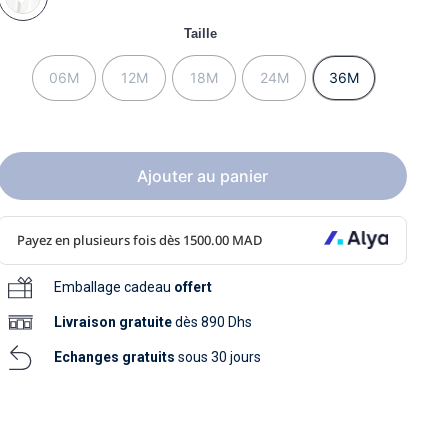
soins
as
yage
iels
Nouvelle collection
Taille
aissance
soins
as
yage
06M
12M
18M
24M
36M
aissance
Ajouter au panier
au
Emballage cadeau
offert
au
Livraison
gratuite
dès 890 Dhs
Echanges gratuits
sous 30 jours