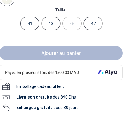
soins
as
yage
iels
Nouvelle collection
Taille
aissance
soins
as
yage
41
43
45
47
aissance
Ajouter au panier
au
Emballage cadeau
offert
au
Livraison
gratuite
dès 890 Dhs
Echanges gratuits
sous 30 jours