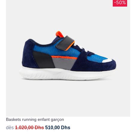
-50%
Baskets running enfant garçon
dès
1.020,00
Dhs
510,00
Dhs