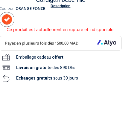
soins
Description
as
yage
iels
Couleur :
ORANGE FONCE
Nouvelle collection
aissance
soins
as
yage
aissance
Ce produit est actuellement en rupture et indisponible.
Emballage cadeau
offert
Livraison
gratuite
dès 890 Dhs
Echanges gratuits
sous 30 jours
au
au