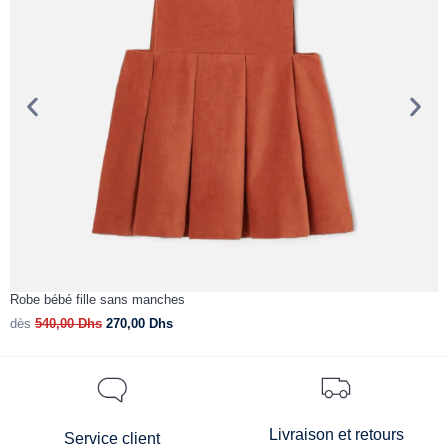
Robe bébé fille sans manches
C
dès
540,00
Dhs
270,00
Dhs
d
Livraison et retours
Service client