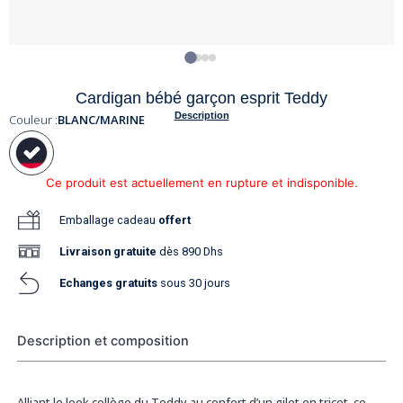
Cardigan bébé garçon esprit Teddy
Description
Couleur :
BLANC/MARINE
Ce produit est actuellement en rupture et indisponible.
Emballage cadeau
offert
Livraison
gratuite
dès 890 Dhs
Echanges gratuits
sous 30 jours
Description et composition
Alliant le look collège du Teddy au confort d’un gilet en tricot, ce