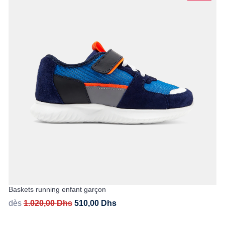
Baskets running enfant garçon
dès
1.020,00
Dhs
510,00
Dhs