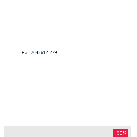
Réf :
2043612-279
-50%