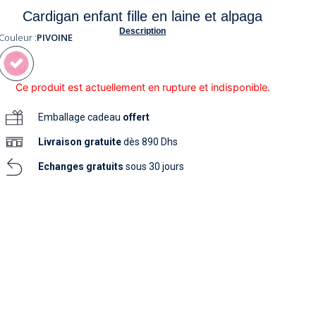
soins
Cardigan enfant fille en laine et alpaga
as
yage
iels
Nouvelle collection
aissance
Description
soins
Couleur :
PIVOINE
as
yage
aissance
Ce produit est actuellement en rupture et indisponible.
Emballage cadeau
offert
Livraison
gratuite
dès 890 Dhs
Echanges gratuits
sous 30 jours
au
au