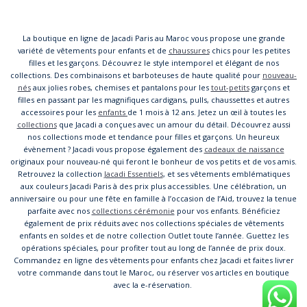
La boutique en ligne de Jacadi Paris au Maroc vous propose une grande
variété de vêtements pour enfants et de
chaussures
chics pour les petites
filles et les garçons. Découvrez le style intemporel et élégant de nos
collections. Des combinaisons et barboteuses de haute qualité pour
nouveau-
nés
aux jolies robes, chemises et pantalons pour les
tout-petits
garçons et
filles en passant par les magnifiques cardigans, pulls, chaussettes et autres
accessoires pour les
enfants
de 1 mois à 12 ans. Jetez un œil à toutes les
collections
que Jacadi a conçues avec un amour du détail. Découvrez aussi
nos collections mode et tendance pour filles et garçons. Un heureux
évènement ? Jacadi vous propose également des
cadeaux de naissance
originaux pour nouveau-né qui feront le bonheur de vos petits et de vos amis.
Retrouvez la collection
Jacadi Essentiels
, et ses vêtements emblématiques
aux couleurs Jacadi Paris à des prix plus accessibles. Une célébration, un
anniversaire ou pour une fête en famille à l’occasion de l’Aid, trouvez la tenue
parfaite avec nos
collections cérémonie
pour vos enfants. Bénéficiez
également de prix réduits avec nos collections spéciales de vêtements
enfants en soldes et de notre collection Outlet toute l’année. Guettez les
opérations spéciales, pour profiter tout au long de l’année de prix doux.
Commandez en ligne des vêtements pour enfants chez Jacadi et faites livrer
votre commande dans tout le Maroc, ou réserver vos articles en boutique
avec la e-réservation.