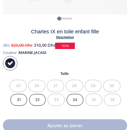
Charles IX en toile enfant fille
Description
dès
620,00
Dhs
310,00
Dhs
-50%
Couleur :
MARINE JACADI
Taille
25
26
27
28
29
30
31
32
33
34
35
36
Ajouter au panier