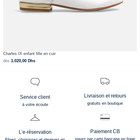
Charles IX enfant fille en cuir
C
dès
1.020,00
Dhs
d
Livraison et retours
Service client
gratuits en boutique
à votre écoute
Paiement CB
L'e-réservation
payez par carte bancaire en ligne
flânez, choisissez et réservez en