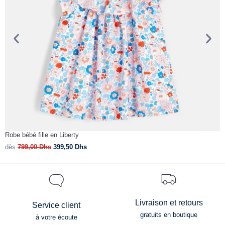
Robe bébé fille en Liberty
C
dès
799,00
Dhs
399,50
Dhs
d
Livraison et retours
Service client
gratuits en boutique
à votre écoute