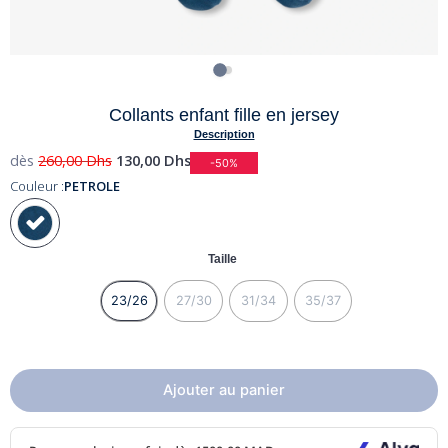
Collants enfant fille en jersey
Description
dès
260,00
Dhs
130,00
Dhs
-50%
Couleur :
PETROLE
Taille
23/26
27/30
31/34
35/37
Ajouter au panier