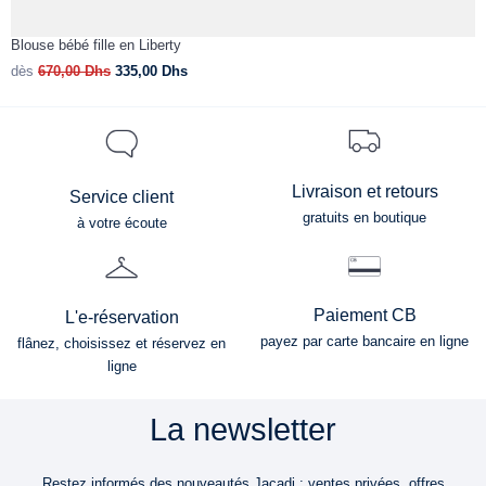
Blouse bébé fille en Liberty
B
dès
670,00
Dhs
335,00
Dhs
d
Livraison et retours
Service client
gratuits en boutique
à votre écoute
Paiement CB
L'e-réservation
payez par carte bancaire en ligne
flânez, choisissez et réservez en
ligne
La newsletter
Restez informés des nouveautés Jacadi : ventes privées, offres