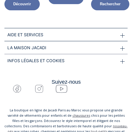
Découvrir
Rechercher
AIDE ET SERVICES
LA MAISON JACADI
INFOS LÉGALES ET COOKIES
Suivez-nous
La boutique en ligne de Jacadi Paris au Maroc vous propose une grande
variété de vêtements pour enfants et de
chaussures
chics pour les petites
filles et les garçons. Découvrez le style intemporel et élégant de nos
collections. Des combinaisons et barboteuses de haute qualité pour
nouveau-
nés
aux jolies robes, chemises et pantalons pour les
tout-petits
garçons et