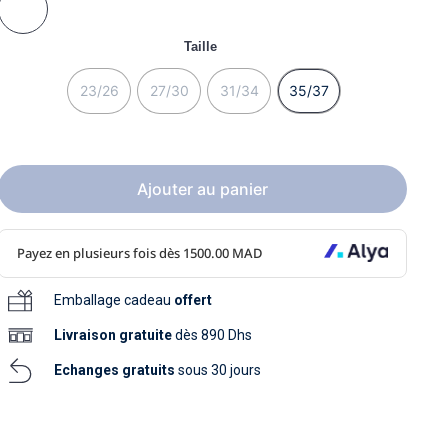
soins
as
yage
iels
Nouvelle collection
aissance
Taille
soins
as
yage
aissance
23/26
27/30
31/34
35/37
Ajouter au panier
au
Emballage cadeau
offert
au
Livraison
gratuite
dès 890 Dhs
Echanges gratuits
sous 30 jours