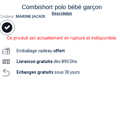
soins
Combishort polo bébé garçon
as
yage
iels
Nouvelle collection
aissance
Description
soins
Couleur :
MARINE JACADI
as
yage
aissance
Ce produit est actuellement en rupture et indisponible.
Emballage cadeau
offert
Livraison
gratuite
dès 890 Dhs
Echanges gratuits
sous 30 jours
au
au