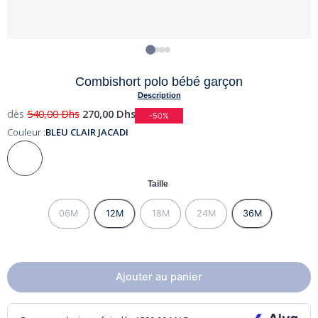
Combishort polo bébé garçon
Description
dès
540,00
Dhs
270,00
Dhs
-50%
Couleur :
BLEU CLAIR JACADI
Taille
06M
12M
18M
24M
36M
Ajouter au panier